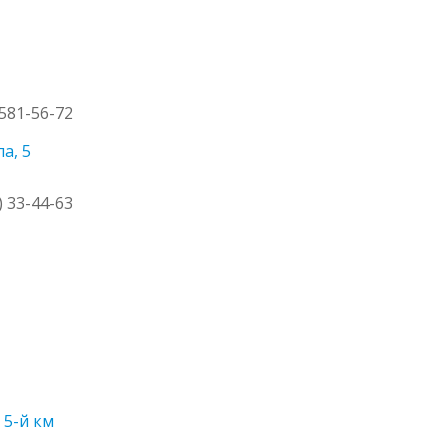
 581-56-72
а, 5
5
) 33-44-63
 5-й км