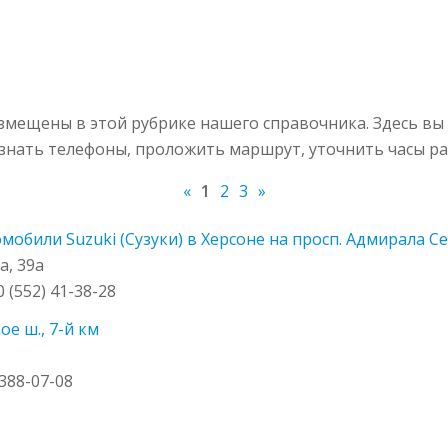
змещены в этой рубрике нашего справочника. Здесь вы
узнать телефоны, проложить маршрут, уточнить часы ра
«
1
2
3
»
мобили Suzuki (Сузуки) в Херсоне на просп. Адмирала С
а, 39а
0 (552) 41-38-28
е ш., 7-й км
 388-07-08