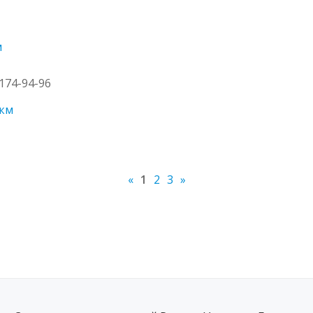
м
 174-94-96
 км
«
1
2
3
»