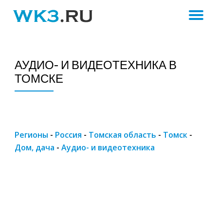
ПЕ
Skip
to
Н
content
АУДИО- И ВИДЕОТЕХНИКА В
ТОМСКЕ
Регионы
-
Россия
-
Томская область
-
Томск
-
Дом, дача
-
Аудио- и видеотехника