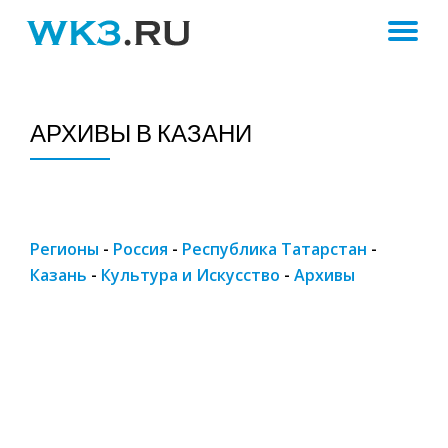
ПЕ
Skip
to
Н
content
АРХИВЫ В КАЗАНИ
Регионы
-
Россия
-
Республика Татарстан
-
Казань
-
Культура и Искусство
-
Архивы