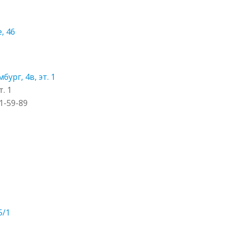
, 46
ург, 4в, эт. 1
. 1
51-59-89
5/1