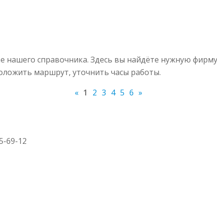
е нашего справочника. Здесь вы найдёте нужную фирму
роложить маршрут, уточнить часы работы.
«
1
2
3
4
5
6
»
65-69-12