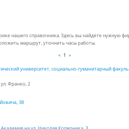
ике нашего справочника. Здесь вы найдёте нужную фи
роложить маршрут, уточнить часы работы.
«
1
»
ческий университет, социально-гуманитарный факультет
 ул. Франко, 2
ийовича, 38
Академия на ул. Николая Коперника, 3