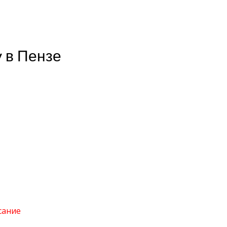
y в Пензе
сание