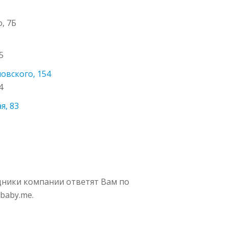
, 7Б
5
новского, 154
4
я, 83
удники компании ответят Вам по
baby.me.