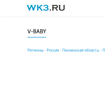
Skip
to
content
V-BABY
Регионы
-
Россия
-
Пензенская область
-
П