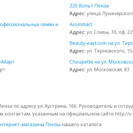
220 Вольт Пенза
Адрес:
улица Луначарского
рофессиональных семян и
Arommart
Адрес:
ул. Славы, 10, оф. 22
Beauty-east.com на ул. Тер
Адрес:
ул. Терновского, 15
анМарт
Choupette на ул. Московска
арт
Адрес:
ул. Московская, 83
енза по адресу ул. Аустрина, 166. Руководитель и сотр
гим контактам, указанным на официальном сайте http://v-
нтернет-магазины Пензы
нашего каталога.