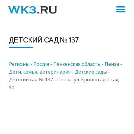
ПЕ
Skip
to
Н
content
ДЕТСКИЙ САД № 137
Регионы
-
Россия
-
Пензенская область
-
Пенза
-
Дети, семья, ветеринария
-
Детские сады
-
Детский сад № 137 - Пенза, ул. Кронштадтская,
9а