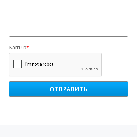
Каптча
*