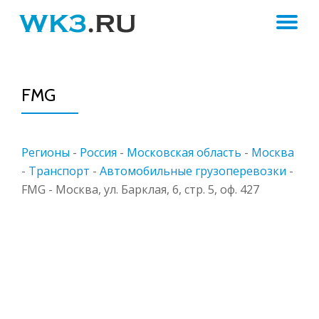
ПЕ
Skip
to
Н
content
FMG
Регионы
-
Россия
-
Московская область
-
Москва
-
Транспорт
-
Автомобильные грузоперевозки
-
FMG - Москва, ул. Барклая, 6, стр. 5, оф. 427