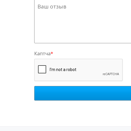
Каптча
*