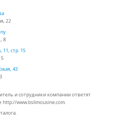
ва
я, 22
any
, 8
 11, стр. 15
15
овая, 43
3
одитель и сотрудники компании ответят
http://www.bslimousine.com.
талога.