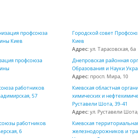
анизация профсоюза
Городской совет Профсоюз
аины Киев
Киев
Адрес:
ул. Тарасовская, 6а
изация профсоюза
Днепровская районная ор
аины
Образования и Науки Укр
Адрес:
просп. Мира, 10
фсоюза работников
Киевская областная орга
ладимирская, 57
химических и нефтехимиче
Руставели Шота, 39-41
Адрес:
ул. Руставели Шота,
фсоюзы работников
Киевская территориальна
ерская, 6
железнодорожников и тран